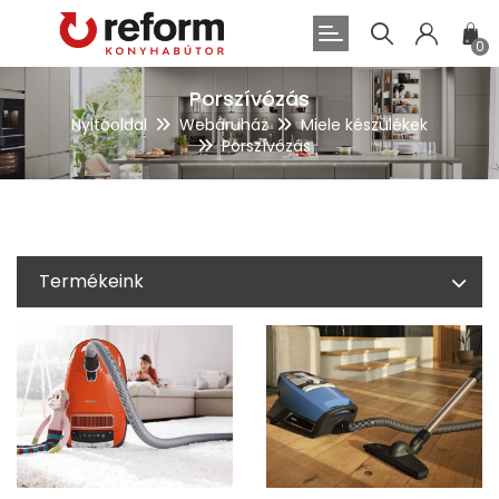
0
Porszívózás
Nyitóoldal
Webáruház
Miele készülékek
Porszívózás
Termékeink