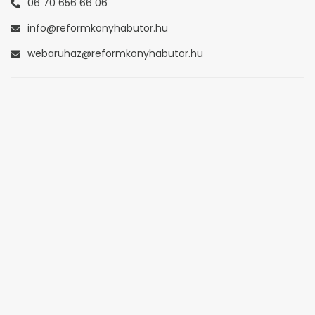
06 70 656 66 06
info@reformkonyhabutor.hu
webaruhaz@reformkonyhabutor.hu