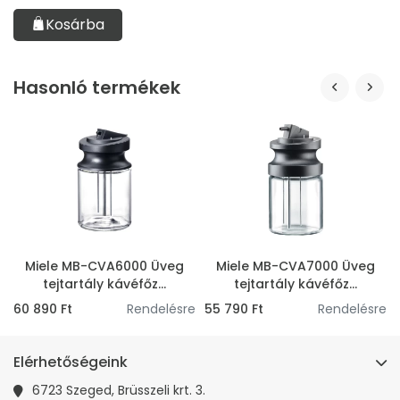
Kosárba
Hasonló termékek
Miele MB-CVA6000 Üveg
Miele MB-CVA7000 Üveg
tejtartály kávéfőz...
tejtartály kávéfőz...
n
60 890 Ft
Rendelésre
55 790 Ft
Rendelésre
Elérhetőségeink
6723 Szeged, Brüsszeli krt. 3.