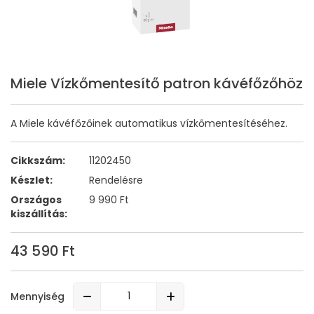
Miele Vízkőmentesítő patron kávéfőzőhöz
A Miele kávéfőzőinek automatikus vízkőmentesítéséhez.
Cikkszám:
11202450
Készlet:
Rendelésre
Országos
9 990 Ft
kiszállítás:
43 590 Ft
Mennyiség