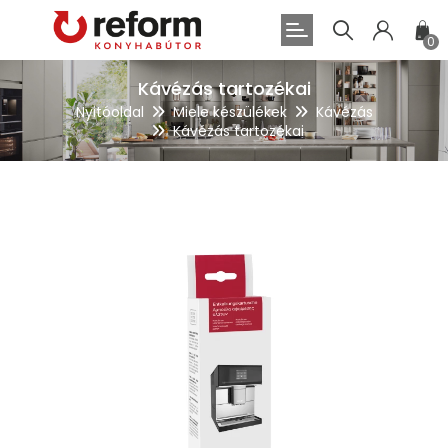
0
Kávézás tartozékai
Nyitóoldal
Miele készülékek
Kávézás
Kávézás tartozékai