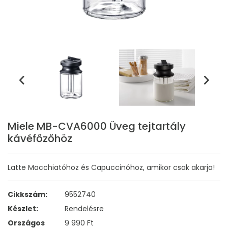
Miele MB-CVA6000 Üveg tejtartály
kávéfőzőhöz
Latte Macchiatóhoz és Capuccinóhoz, amikor csak akarja!
Cikkszám:
9552740
Készlet:
Rendelésre
Országos
9 990 Ft