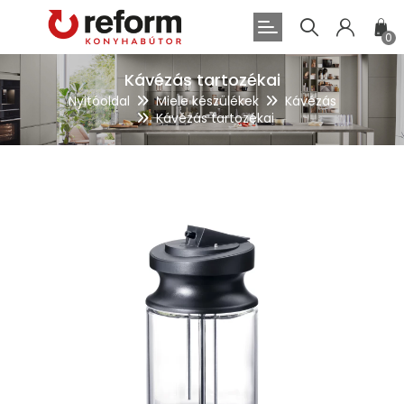
0
Kávézás tartozékai
Nyitóoldal
Miele készülékek
Kávézás
Kávézás tartozékai