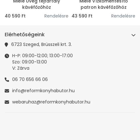
Miele Üveg tejtartály
Miele Vízkőmentesítő
kávéfőzőhöz
patron kávéfőzőhöz
e
40 590 Ft
Rendelésre
43 590 Ft
Rendelésre
Elérhetőségeink
6723 Szeged, Brüsszeli krt. 3.
H-P: 09:00-12:00; 13:00-17:00
Szo: 09:00-13:00
V: Zárva
06 70 656 66 06
info@reformkonyhabutor.hu
webaruhaz@reformkonyhabutor.hu