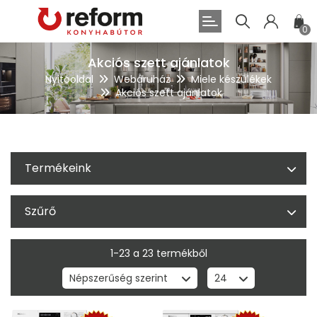
0
Akciós szett ajánlatok
Nyitóoldal
Webáruház
Miele készülékek
Akciós szett ajánlatok
Termékeink
Szűrő
1-23 a 23 termékből