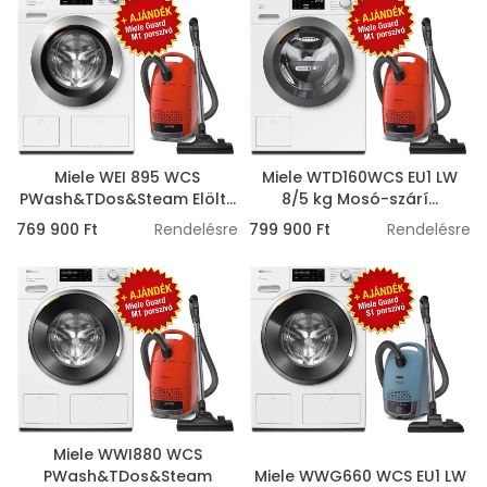
Miele WEI 895 WCS
Miele WTD160WCS EU1 LW
PWash&TDos&Steam Elölt...
8/5 kg Mosó-szárí...
769 900 Ft
Rendelésre
799 900 Ft
Rendelésre
Miele WWI880 WCS
PWash&TDos&Steam
Miele WWG660 WCS EU1 LW