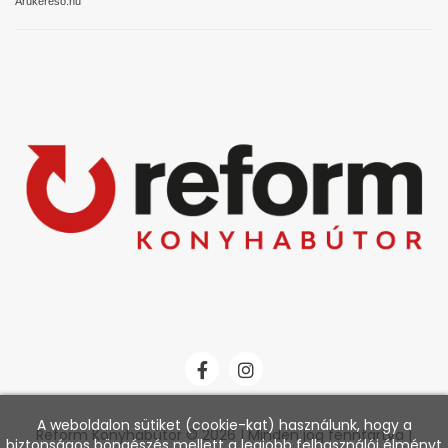
Árukereső.hu
A weboldalon sütiket (cookie-kat) használunk, hogy a
Reform Konyhabútor © 2026 | Minden jog fenntartva |
biztonságos böngészés mellett a legjobb felhasználói élményt