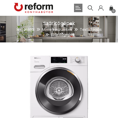
0
Szárítógépek
Nyitóoldal
Miele készülékek
Textilápolás
Szárítógépek