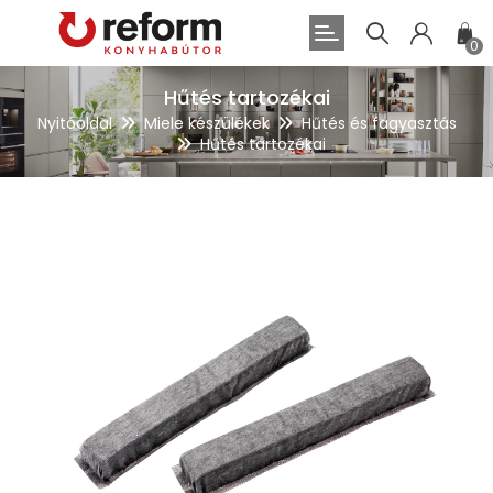
0
Hűtés tartozékai
Nyitóoldal
Miele készülékek
Hűtés és fagyasztás
Hűtés tartozékai