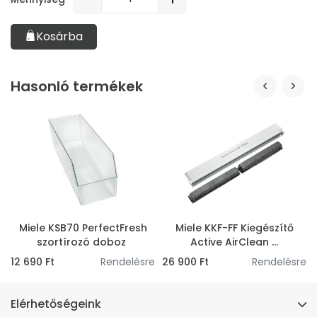
Kosárba
Hasonló termékek
Miele KSB70 PerfectFresh
Miele KKF-FF Kiegészítő
szortírozó doboz
Active AirClean ...
e
12 690 Ft
Rendelésre
26 900 Ft
Rendelésre
Elérhetőségeink