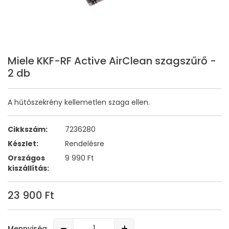
Miele KKF-RF Active AirClean szagszűrő -
2 db
A hűtőszekrény kellemetlen szaga ellen.
Cikkszám:
7236280
Készlet:
Rendelésre
Országos
9 990 Ft
kiszállítás:
23 900 Ft
Mennyiség