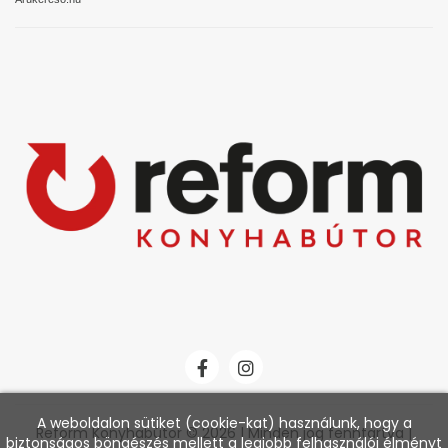
A weboldalon sütiket (cookie-kat) használunk, hogy a
Reform Konyhabútor © 2026 | Minden jog fenntartva |
biztonságos böngészés mellett a legjobb felhasználói élményt